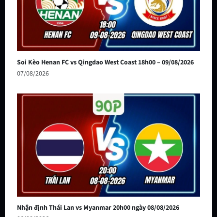
Soi Kèo Henan FC vs Qingdao West Coast 18h00 – 09/08/2026
07/08/2026
Nhận định Thái Lan vs Myanmar 20h00 ngày 08/08/2026