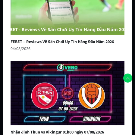
FEBET – Reviews Về Sân Chơi Uy Tín Hàng Đầu Năm 2026
04/08/2026
Nhận định Thun vs Vikingur 01h00 ngày 07/08/2026