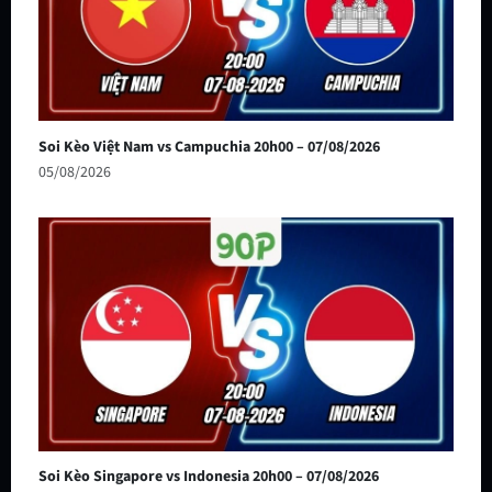
Soi Kèo Việt Nam vs Campuchia 20h00 – 07/08/2026
05/08/2026
Soi Kèo Singapore vs Indonesia 20h00 – 07/08/2026