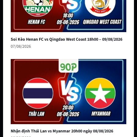
Soi Kèo Henan FC vs Qingdao West Coast 18h00 – 09/08/2026
07/08/2026
Nhận định Thái Lan vs Myanmar 20h00 ngày 08/08/2026