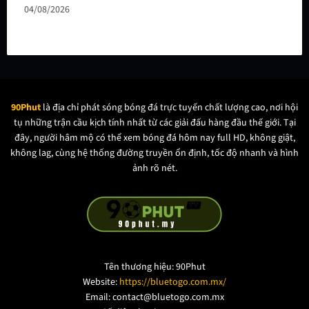
04/08/2026
90Phut
là địa chỉ phát sóng bóng đá trực tuyến chất lượng cao, nơi hội
tụ những trận cầu kịch tính nhất từ các giải đấu hàng đầu thế giới. Tại
đây, người hâm mộ có thể xem bóng đá hôm nay full HD, không giật,
không lag, cùng hệ thống đường truyền ổn định, tốc độ nhanh và hình
ảnh rõ nét.
Tên thương hiệu: 90Phut
Website:
https://bluetogo.com.mx/
Email:
contact@bluetogo.com.mx