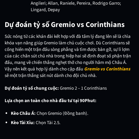
Angileri; Allan, Raniele, Pereira, Rodrigo Garro;
Lingard, Depay
Dự đoán tỷ số Gremio vs Corinthians
Sức nóng từ các khán đài kết hợp với đà tâm lý đang lên sẽ là chìa
khóa vạn năng giúp Gremio làm chủ cuộc chơi. Dù Corinthians sẽ
cống hiến một trận đấu sòng phẳng và tìm được bàn gỡ, sự lì lợm
của các chân sút chủ nhà trong hiệp hai sẽ định đoạt số phận trận
đấu, mang về chiến thắng nghẹt thở cho người hâm mộ Châu Á.
Vậy nên kết quả hợp lý dành cho cặp đấu
Gremio vs Corinthians
sẽ một trận thắng sát nút dành cho đội chủ nhà.
Dự đoán tỷ số chung cuộc:
Gremio 2 – 1 Corinthians
Lựa chọn an toàn cho nhà đầu tư tại 90Phut:
Kèo Châu Á:
Chọn Gremio (Đồng banh).
Kèo Tài Xỉu:
Chọn Tài 2.5.