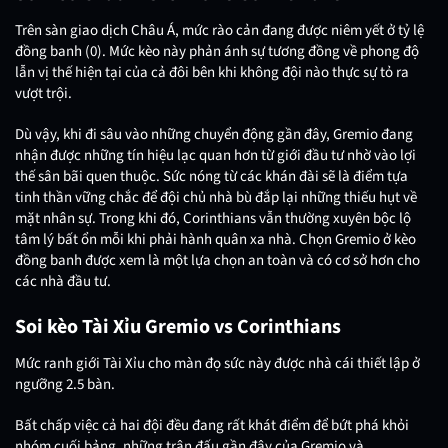
Trên sàn giao dịch Châu Á, mức rào cản đang được niêm yết ở tỷ lệ
đồng banh (0). Mức kèo này phản ánh sự tương đồng về phong độ
lẫn vị thế hiện tại của cả đôi bên khi không đội nào thực sự tỏ ra
vượt trội.
Dù vậy, khi đi sâu vào những chuyển động gần đây, Gremio đang
nhận được những tín hiệu lạc quan hơn từ giới đầu tư nhờ vào lợi
thế sân bãi quen thuộc. Sức nóng từ các khán đài sẽ là điểm tựa
tinh thần vững chắc để đội chủ nhà bù đắp lại những thiếu hụt về
mặt nhân sự. Trong khi đó, Corinthians vẫn thường xuyên bộc lộ
tâm lý bất ổn mỗi khi phải hành quân xa nhà. Chọn Gremio ở kèo
đồng banh được xem là một lựa chọn an toàn và có cơ sở hơn cho
các nhà đầu tư.
Soi kèo Tài Xỉu Gremio vs Corinthians
Mức ranh giới Tài Xỉu cho màn đọ sức này được nhà cái thiết lập ở
ngưỡng 2.5 bàn.
Bất chấp việc cả hai đội đều đang rất khát điểm để bứt phá khỏi
nhóm cuối bảng, những trận đấu gần đây của Gremio và