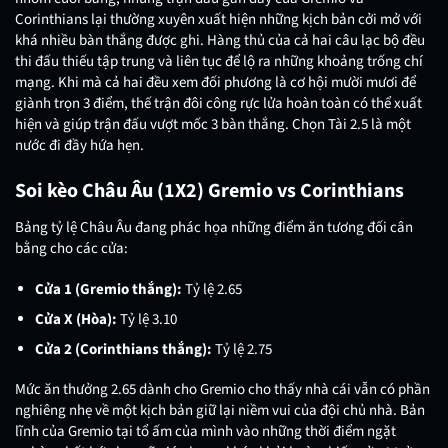
Corinthians lại thường xuyên xuất hiện những kịch bản cởi mở với
khá nhiều bàn thắng được ghi. Hàng thủ của cả hai câu lạc bộ đều
thi đấu thiếu tập trung và liên tục để lộ ra những khoảng trống chí
mạng. Khi mà cả hai đều xem đối phương là cơ hội mười mươi để
giành trọn 3 điểm, thế trận đôi công rực lửa hoàn toàn có thể xuất
hiện và giúp trận đấu vượt mốc 3 bàn thắng. Chọn Tài 2.5 là một
nước đi đầy hứa hẹn.
Soi kèo Châu Âu (1X2) Gremio vs Corinthians
Bảng tỷ lệ Châu Âu đang phác họa những điểm ăn tương đối cân
bằng cho các cửa:
Cửa 1 (Gremio thắng):
Tỷ lệ 2.65
Cửa X (Hòa):
Tỷ lệ 3.10
Cửa 2 (Corinthians thắng):
Tỷ lệ 2.75
Mức ăn thưởng 2.65 dành cho Gremio cho thấy nhà cái vẫn có phần
nghiêng nhẹ về một kịch bản giữ lại niềm vui của đội chủ nhà. Bản
lĩnh của Gremio tại tổ ấm của mình vào những thời điểm ngặt