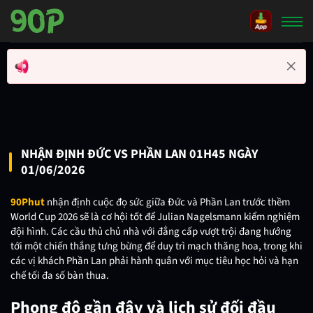
Bỏ
qua
nội
dung
NHẬN ĐỊNH ĐỨC VS PHẦN LAN 01H45 NGÀY
01/06/2026
90Phut
nhận định cuộc đọ sức giữa Đức và Phần Lan trước thềm
World Cup 2026 sẽ là cơ hội tốt để Julian Nagelsmann kiểm nghiệm
đội hình. Các cầu thủ chủ nhà với đẳng cấp vượt trội đang hướng
tới một chiến thắng tưng bừng để duy trì mạch thăng hoa, trong khi
các vị khách Phần Lan phải hành quân với mục tiêu học hỏi và hạn
chế tối đa số bàn thua.
Phong độ gần đây và lịch sử đối đầu