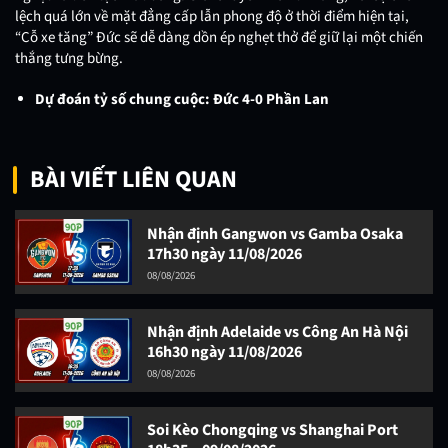
lệch quá lớn về mặt đẳng cấp lẫn phong độ ở thời điểm hiện tại,
“Cỗ xe tăng” Đức sẽ dễ dàng dồn ép nghẹt thở để giữ lại một chiến
thắng tưng bừng.
Dự đoán tỷ số chung cuộc: Đức 4-0 Phần Lan
BÀI VIẾT LIÊN QUAN
Nhận định Gangwon vs Gamba Osaka
17h30 ngày 11/08/2026
08/08/2026
Nhận định Adelaide vs Công An Hà Nội
16h30 ngày 11/08/2026
08/08/2026
Soi Kèo Chongqing vs Shanghai Port