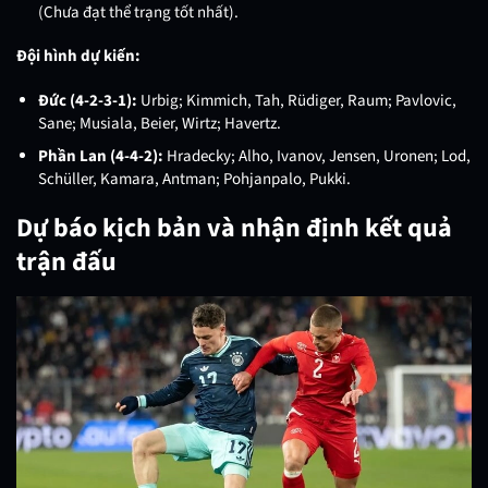
(Chưa đạt thể trạng tốt nhất).
Đội hình dự kiến:
Đức (4-2-3-1):
Urbig; Kimmich, Tah, Rüdiger, Raum; Pavlovic,
Sane; Musiala, Beier, Wirtz; Havertz.
Phần Lan (4-4-2):
Hradecky; Alho, Ivanov, Jensen, Uronen; Lod,
Schüller, Kamara, Antman; Pohjanpalo, Pukki.
Dự báo kịch bản và nhận định kết quả
trận đấu