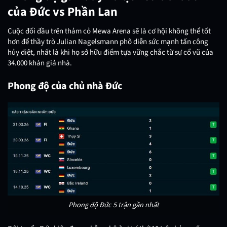
của Đức vs Phần Lan
Cuộc đối đầu trên thảm cỏ Mewa Arena sẽ là cơ hội không thể tốt
hơn để thầy trò Julian Nagelsmann phô diễn sức mạnh tấn công
hủy diệt, nhất là khi họ sở hữu điểm tựa vững chắc từ sự cổ vũ của
34.000 khán giả nhà.
Phong độ của chủ nhà Đức
Phong độ Đức 5 trận gần nhất