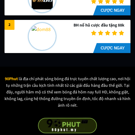
CƯỢC NGAY
2
BH nổ hũ cược đầu tặng 88k
CƯỢC NGAY
90Phut
là địa chỉ phát sóng bóng đá trực tuyến chất lượng cao, nơi hội
tụ những trận cầu kịch tính nhất từ các giải đấu hàng đầu thế giới. Tại
đây, người hâm mộ có thể xem bóng đá hôm nay full HD, không giật,
không lag, cùng hệ thống đường truyền ổn định, tốc độ nhanh và hình
ảnh rõ nét.