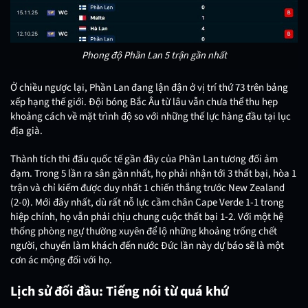
Phong độ Phần Lan 5 trận gần nhất
Ở chiều ngược lại, Phần Lan đang lận đận ở vị trí thứ 73 trên bảng
xếp hạng thế giới. Đội bóng Bắc Âu từ lâu vẫn chưa thể thu hẹp
khoảng cách về mặt trình độ so với những thế lực hàng đầu tại lục
địa già.
Thành tích thi đấu quốc tế gần đây của Phần Lan tương đối ảm
đạm. Trong 5 lần ra sân gần nhất, họ phải nhận tới 3 thất bại, hòa 1
trận và chỉ kiếm được duy nhất 1 chiến thắng trước New Zealand
(2-0). Mới đây nhất, dù rất nỗ lực cầm chân Cape Verde 1-1 trong
hiệp chính, họ vẫn phải chịu chung cuộc thất bại 1-2. Với một hệ
thống phòng ngự thường xuyên để lộ những khoảng trống chết
người, chuyến làm khách đến nước Đức lần này dự báo sẽ là một
cơn ác mộng đối với họ.
Lịch sử đối đầu: Tiếng nói từ quá khứ