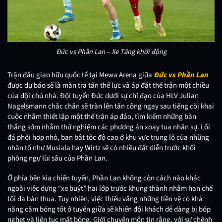
Đức vs Phần Lan – Xe Tăng khởi động
Trận đấu giao hữu quốc tế tại Mewa Arena giữa
Đức vs Phần Lan
được dự báo sẽ là màn tra tấn thể lực và áp đặt thế trận một chiều
của đội chủ nhà. Đội tuyển Đức dưới sự chỉ đạo của HLV Julian
Nagelsmann chắc chắn sẽ tràn lên tấn công ngay sau tiếng còi khai
cuộc nhằm thiết lập một thế trận áp đảo, tìm kiếm những bàn
thắng sớm nhằm thử nghiệm các phương án xoay tua nhân sự. Lối
đá phối hợp nhỏ, ban bật tốc độ cao ở khu vực trung lộ của những
nhân tố như Musiala hay Wirtz sẽ có nhiều đất diễn trước khối
phòng ngự lùi sâu của Phần Lan.
Ở phía bên kia chiến tuyến, Phần Lan không còn cách nào khác
ngoài việc dựng “xe buýt” hai lớp trước khung thành nhằm hạn chế
tối đa bàn thua. Tuy nhiên, việc thiếu vắng những tiền vệ có khả
năng cầm bóng tốt ở tuyến giữa sẽ khiến đội khách dễ dàng bị bóp
nghẹt và liên tục mất bóng. Giới chuyên môn tin rằng, với sự chênh