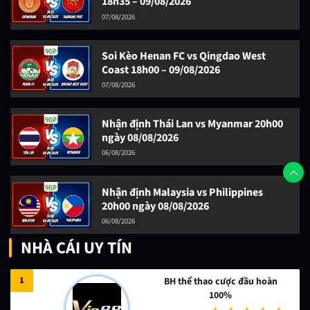
18h35 – 09/08/2026
07/08/2026
Soi Kèo Henan FC vs Qingdao West
Coast 18h00 – 09/08/2026
07/08/2026
Nhận định Thái Lan vs Myanmar 20h00
ngày 08/08/2026
06/08/2026
Nhận định Malaysia vs Philippines
20h00 ngày 08/08/2026
06/08/2026
NHÀ CÁI UY TÍN
1
BH thể thao cược đầu hoàn
100%